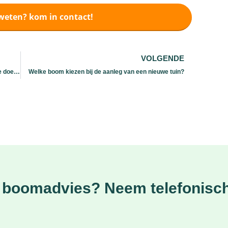
weten? kom in contact!
VOLGENDE
ACB bomen snoeien: wanneer kunt u dit het beste doen?
Welke boom kiezen bij de aanleg van een nieuwe tuin?
ct boomadvies? Neem telefonisch